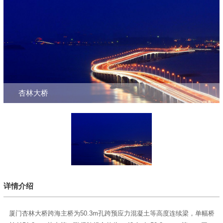
杏林大桥
详情介绍
厦门杏林大桥跨海主桥为50.3m孔跨预应力混凝土等高度连续梁，单幅桥